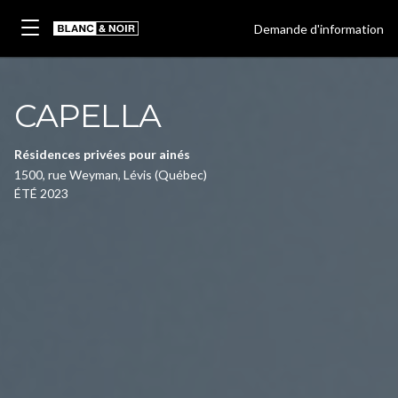
Demande d'information
CAPELLA
Résidences privées pour ainés
1500, rue Weyman, Lévis (Québec)
ÉTÉ 2023