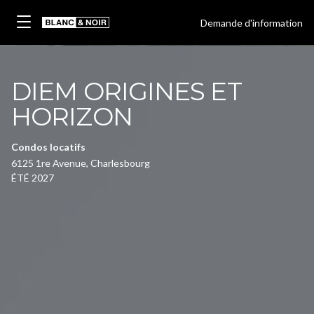
Demande d'information
DIEM ORIGINES ET
HORIZON
Condos locatifs
6125 1re Avenue, Charlesbourg
ÉTÉ 2027