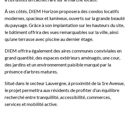
À ses côtés, DIEM Horizon proposera des condos locatifs
modernes, spacieux et lumineux, ouverts sur la grande beauté
du paysage. Grâce à son implantation sur les hauteurs du site,
le bâtiment offrira des vues remarquables sur la ville, ainsi
qu’une terrasse avec piscine au dernier étage.
DIEM offrira également des aires communes conviviales en
grand quantité, des espaces extérieurs aménagés, une cour,
des jardins et un environnement paisible marqué par la
présence d’arbres matures.
Situé dans le secteur Lauvergne, à proximité de la 1re Avenue,
le projet permettra aux résidents de profiter d’un équilibre
recherché entre tranquillité, accessibilité, commerces,
services et mobilité active.
Avec un lancement prévu à l’automne 2026 et une livraison
attendue à l’été 2027, DIEM s’adresse à ceux qui recherchent
plus qu’un logement : un lieu habité par l’histoire, ouvert sur