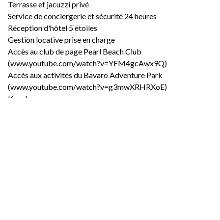
Terrasse et jacuzzi privé
Service de conciergerie et sécurité 24 heures
Réception d'hôtel 5 étoiles
Gestion locative prise en charge
Accès au club de page Pearl Beach Club
(www.youtube.com/watch?v=YFM4gcAwx9Q)
Accès aux activités du Bavaro Adventure Park
(www.youtube.com/watch?v=g3mwXRHRXoE)
Kayak
Restaurants
Piscines
Bar sportif
Clinique sportive
Jardin et espaces verts
Centre de conditionnement physique multifonctionnel
Spa
Golf
Ascenseurs et stationnements
À proximité des plages, hôtels, centre commerciaux, bars et