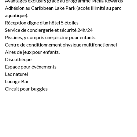
Avantages exclusifs grâce au programme Meliá Rewards
Adhésion au Caribbean Lake Park (accès illimité au parc
aquatique).
Réception digne d’un hôtel 5 étoiles
Service de conciergerie et sécurité 24h/24
Piscines, y compris une piscine pour enfants.
Centre de conditionnement physique multifonctionnel
Aires de jeux pour enfants.
Discothèque
Espace pour événements
Lac naturel
Lounge Bar
Circuit pour buggies
Ski nautique
Paddle
Flyboard
Ascenseurs et stationnements
Proximité des plages, hôtels, centres commerciaux, bars et
restaurants.