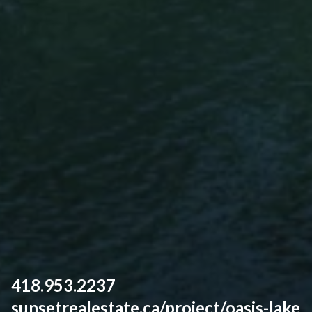
418.953.2237
sunsetrealestate.ca/project/oasis-lake