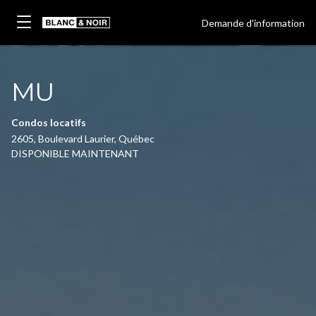
Demande d'information
MU
Condos locatifs
2605, Boulevard Laurier, Québec
DISPONIBLE MAINTENANT