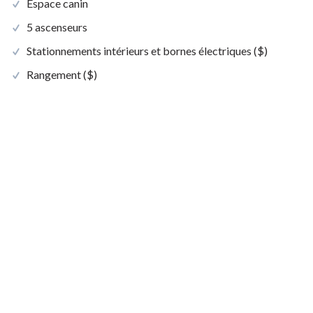
Espace canin
5 ascenseurs
Stationnements intérieurs et bornes électriques ($)
Rangement ($)
Chute à déchets et recyclage
Station lave-auto
À l’extérieur
Grande cour extérieure végétalisée et aménagée
Piscine extérieure chauffée avec zone détente
Foyer extérieur
Mobilier urbain, balançoires, hamacs et tables communes
Aire extérieure de jeux (pétanque)
Potager urbain